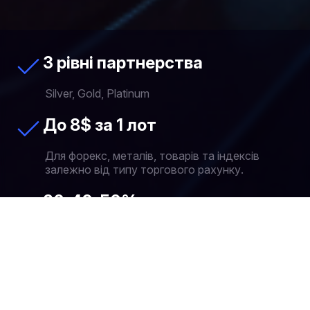
3 рівні партнерства
Silver, Gold, Platinum
До 8$ за 1 лот
Для форекс, металів, товарів та індексів
залежно від типу торгового рахунку.
30, 40, 50%
Відсоток партнерської винагороди від
торгової комісії