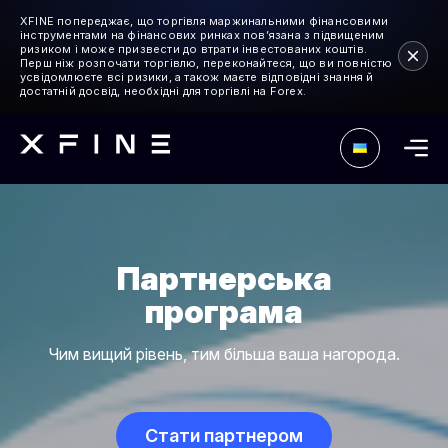
XFINE попереджає, що торгівля маржинальними фінансовими
інструментами на фінансових ринках пов’язана з підвищеним
ризиком і може призвести до втрати інвестованих коштів.
Перш ніж розпочати торгівлю, переконайтеся, що ви повністю
усвідомлюєте всі ризики, а також маєте відповідні знання й
достатній досвід, необхідні для торгівлі на Forex.
Партнерська
програма
Чим вищий рівень, тим більша ваша нагорода.
Стати партнером