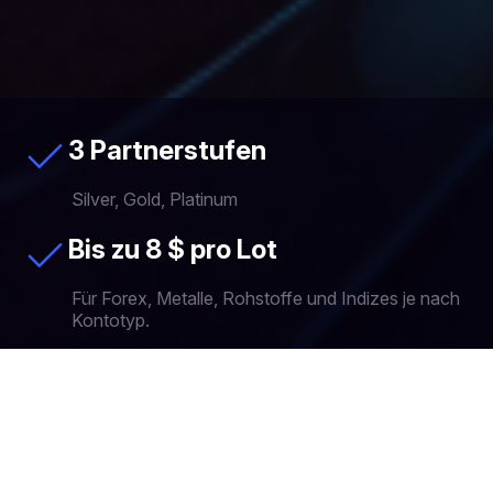
3 Partnerstufen
Silver, Gold, Platinum
Bis zu 8 $ pro Lot
Für Forex, Metalle, Rohstoffe und Indizes je nach
Kontotyp.
30, 40, 50%
Prozentsatz der Partnervergütung von der
Handelskommission