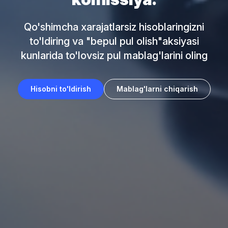
Qo'shimcha xarajatlarsiz hisoblaringizni
to'ldiring va "bepul pul olish"aksiyasi
kunlarida to'lovsiz pul mablag'larini oling
Hisobni to'ldirish
Mablag'larni chiqarish