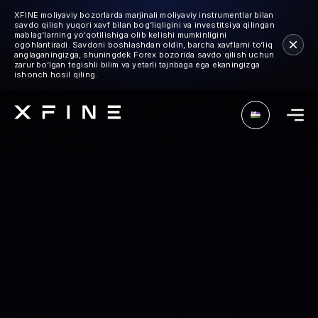
XFINE moliyaviy bozorlarda marjinali moliyaviy instrumentlar bilan
savdo qilish yuqori xavf bilan bog‘liqligini va investitsiya qilingan
mablag‘larning yo‘qotilishiga olib kelishi mumkinligini
ogohlantiradi. Savdoni boshlashdan oldin, barcha xavflarni to‘liq
anglaganingizga, shuningdek Forex bozorida savdo qilish uchun
zarur bo‘lgan tegishli bilim va yetarli tajribaga ega ekaningizga
ishonch hosil qiling.