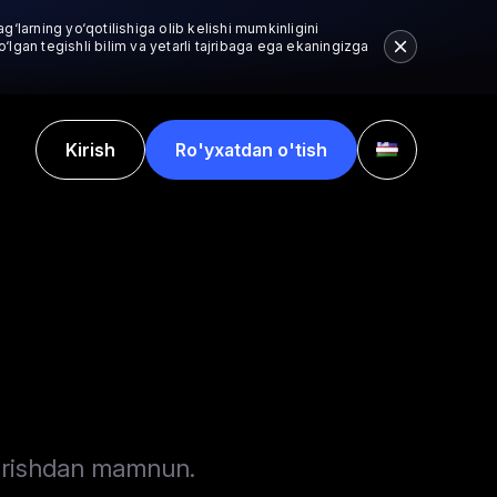
g‘larning yo‘qotilishiga olib kelishi mumkinligini
lgan tegishli bilim va yetarli tajribaga ega ekaningizga
Kirish
Ro'yxatdan o'tish
berishdan mamnun.