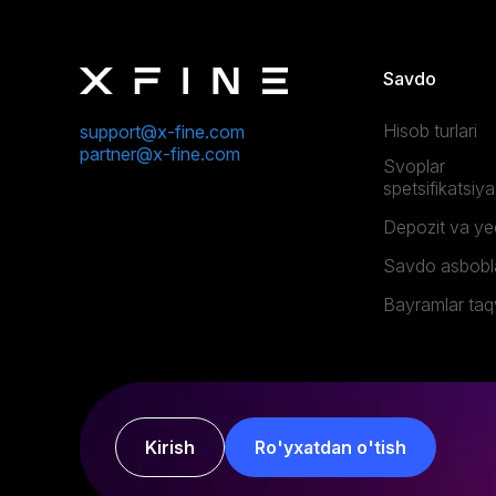
Savdo
Hisob turlari
support@x-fine.com
partner@x-fine.com
Svoplar
spetsifikatsiya
Depozit va yec
Savdo asbobla
Bayramlar taq
Kirish
Ro'yxatdan o'tish