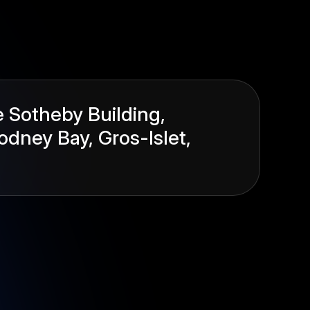
e Sotheby Building,
odney Bay, Gros-Islet,