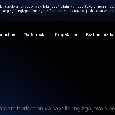
an savdo qilish yuqori xavf bilan bog‘liqligini va investitsiya qilingan mabla
liq anglaganingizga, shuningdek Forex bozorida savdo qilish uchun zarur bo‘
r uchun
Platformalar
Biz haqimizda
PropMaster
yordam berishdan va savollaringizga javob 