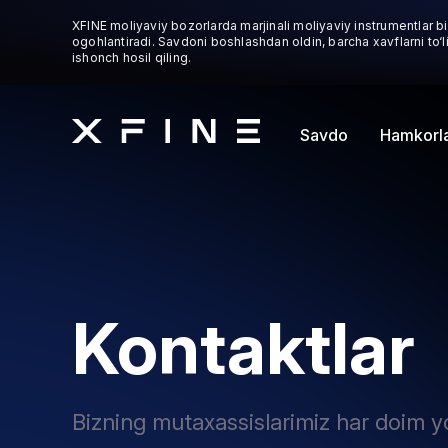
XFINE moliyaviy bozorlarda marjinali moliyaviy instrumentlar bil
ogohlantiradi. Savdoni boshlashdan oldin, barcha xavflarni to‘
ishonch hosil qiling.
Savdo
Hamkorla
Kontaktlar
Bizning mutaxassislarimiz har doim 