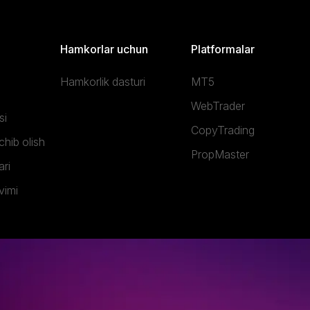
Hamkorlar uchun
Platformalar
Hamkorlik dasturi
MT5
WebTrader
si
CopyTrading
hib olish
PropMaster
ri
vimi