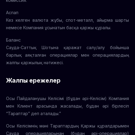
комиссия.
Аспап
Кез келген валюта жұбы, спот-металл, айырма шарты
немесе Компания ұсынатын басқа қаржы құралы.
Баланс
Сауда-Саттық Шотына қаражат салу/алу бойынша
барлық аяқталған операциялар мен операциялардың
жалпы қаржылық нәтижесі.
Жалпы ережелер
Осы Пайдаланушы Келісімі (бұдан әрі-Келісім) Компания
мен Клиент арасында жасалады, бұдан әрі бірлесіп
“Тараптар” деп аталады.”
Осы Келісімнің мәні Тараптардың Қаржы құралдарымен
Сауда операцияларынан (бұдан әрі-операциялар)