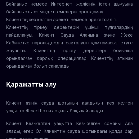
Байланыс немесе Интернет желісінің істен шығуына
байланысты өз міндеттемелерін орындамау.
Клиенттің кез келген әрекеті немесе әрекетсіздігі.
Клиенттің тіркеу деректерін үшінші тұлғалардың
пайдалануы. Клиент Сауда Алаңына және Жеке
Кабинетке парольдердің сақталуын қамтамасыз етуге
жауапты. Клиенттің тіркеу деректері бойынша
орындалған барлық операциялар Клиенттің атынан
орындалған болып саналады.
Қаражатты алу
Клиент өзінің сауда шотының қалдығын кез келген
уақытта Жеке Шоты арқылы бақылай алады.
Клиент Кез-келген уақытта Кез-келген соманы Ала
алады, егер Ол Клиенттің сауда шотындағы қолда бар
қаражаттан аспаса.