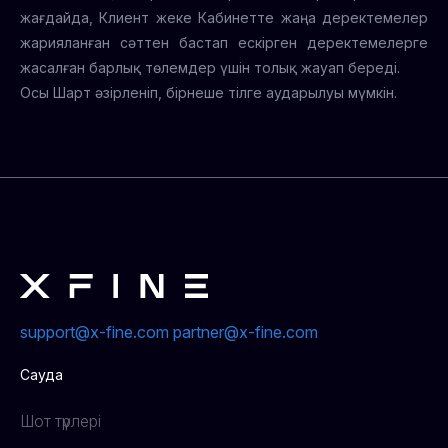
жағдайда, Клиент жеке Кабинетте жаңа деректемелер
жарияланған сәттен бастап ескірген деректемелерге
жасалған барлық төлемдер үшін толық жауап береді.
Осы Шарт әзірленіп, бірнеше тілге аударылуы мүмкін.
support@x-fine.com
partner@x-fine.com
Сауда
Шот түрлері