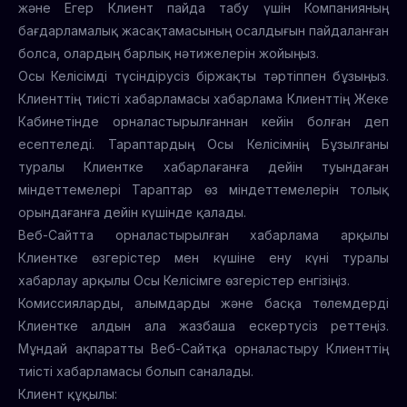
және Егер Клиент пайда табу үшін Компанияның
бағдарламалық жасақтамасының осалдығын пайдаланған
болса, олардың барлық нәтижелерін жойыңыз.
Осы Келісімді түсіндірусіз біржақты тәртіппен бұзыңыз.
Клиенттің тиісті хабарламасы хабарлама Клиенттің Жеке
Кабинетінде орналастырылғаннан кейін болған деп
есептеледі. Тараптардың Осы Келісімнің Бұзылғаны
туралы Клиентке хабарлағанға дейін туындаған
міндеттемелері Тараптар өз міндеттемелерін толық
орындағанға дейін күшінде қалады.
Веб-Сайтта орналастырылған хабарлама арқылы
Клиентке өзгерістер мен күшіне ену күні туралы
хабарлау арқылы Осы Келісімге өзгерістер енгізіңіз.
Комиссияларды, алымдарды және басқа төлемдерді
Клиентке алдын ала жазбаша ескертусіз реттеңіз.
Мұндай ақпаратты Веб-Сайтқа орналастыру Клиенттің
тиісті хабарламасы болып саналады.
Клиент құқылы: