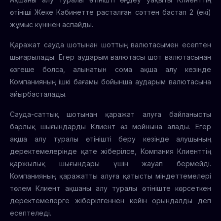
өтініші Жеке Кабинетте расталған сәттен бастап 2 (екі)
жұмыс күнінен аспайды.
Қаражат сауда шотынан шоттың валютасымен есептен
шығарылады. Егер аударым валютасы шот валютасынан
өзгеше болса, алынатын сома ақша алу кезінде
Компанияның ішкі бағамы бойынша аударым валютасына
айырбасталады.
Сауда-саттық шотынан қаражат алуға байланысты
барлық шығындарды Клиент өз мойнына алады. Егер
ақша алу туралы өтінішті беру кезінде алушының
деректемелерінде қате жіберілсе, Компания Клиенттің
қаржылық шығындары үшін жауап бермейді.
Компанияның қаражатты алуға қатысты міндеттемелері
төлем Клиент ақшаны алу туралы өтініште көрсеткен
деректемелерге жіберілгеннен кейін орындалды деп
есептеледі.