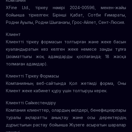
Компания
XFine Ltd., тіркеу нөмірі 2024-00596, мекен-жайы
бойынша тіркелген: Бірінші Қабат, Сотби Ғимараты,
Родни Ауылы, Родни Шығанағы, Грос-Айлет, Сент-Люсия.
Клиент
Клиентті тіркеу формасын толтырған және жеке басын
куәландыратын кез келген жеке немесе заңды тұлға
(азаматтығы жоқ адамдарды қоспағанда; 18 жасқа
толмаған адамдар).
Клиентті Тіркеу Формасы
Компанияның веб-сайтында Қол жетімді форма, Оны
Клиент жеке кабинет құру үшін толтыруы керек.
Клиентті Сәйкестендіру
Компания клиенттер, олардың өкілдері, бенефициарлары
туралы ақпаратты анықтау және осы деректердің
дұрыстығын растау бойынша Жүзеге асыратын шаралар