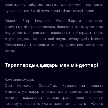
арасындағы айырмашылықты міндеттеме туындаған
күннен бастап 2 (екі) жұмыс күні ішінде төлеуі керек..
Клиент, Егер Компания Осы Шартта көзделген
қызметтерді көрсете алмаса, балансты толтыру ретінде
сауда шотына салынған қаражатты қайтаруды талап
етуге құқылы. Ақшаны қайтаруды сұрау үшін Клиент
Компанияның техникалық қолдау қызметіне хабарласа
алады.
Тараптардың құқықтары мен міндеттері
Компания құқылы:
Осы Келісімді, Сондай-ақ Компанияның ақшаны
жылыстатуға қарсы іс-қимыл және қылмыстық жолмен
алынған қаражатты заңдастыруға және клиентті
тексеруге қарсы іс-қимыл жөніндегі саясатын Жүзеге