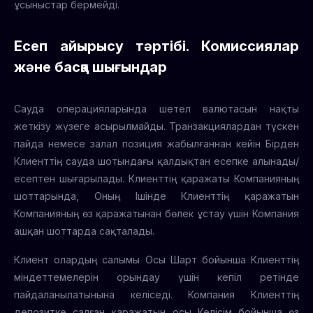
ұсыныстар бермейді.
Есеп айырысу тәртібі. Комиссиялар
және басқа шығындар
Сауда операцияларында шетел валютасын нақты
жеткізу жүзеге асырылмайды. Транзакциялардан түскен
пайда немесе залал позиция жабылғаннан кейін Бірден
Клиенттің сауда шотындағы қалдықтан есепке алынады/
есептен шығарылады. Клиенттің қаражаты Компанияның
шоттарында, Оның Ішінде Клиенттің қаражатын
Компанияның өз қаражатынан бөлек ұстау үшін Компания
ашқан шоттарда сақталады.
Клиент олардың салымы Осы Шарт бойынша Клиенттің
міндеттемелерін орындау үшін кепіл ретінде
пайдаланылатынына келіседі. Компания Клиенттің
депозитке салған қаражатын осы Келісім бойынша өз