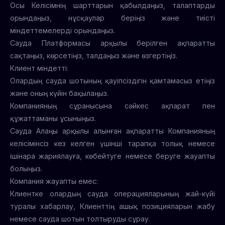
Осы Келісімнің шарттарын қабылдаңыз, талаптарды
орындаңыз, нұсқаулар беріңіз және тиісті
міндеттемелерді орындаңыз.
Сауда Платформасы арқылы берілген ақпаратты
сақтаңыз, көрсетіңіз, талдаңыз және өзгертіңіз.
Клиент міндетті:
Олардың сауда шотының қауіпсіздігін қамтамасыз етіңіз
және оның күйін бақылаңыз.
Компанияның сұранысына сәйкес ақпарат пен
құжаттаманы ұсыныңыз.
Сауда Алаңы арқылы алынған ақпаратты Компанияның
келісімінсіз кез келген үшінші тарапқа толық немесе
ішінара жариялауға, көбейтуге немесе беруге жауапты
болыңыз.
Компания жауапты емес:
Клиентке олардың сауда операцияларының жай-күйі
туралы хабарлау, Клиенттің ашық позицияларын жабу
немесе сауда шотын толтыруды сұрау.