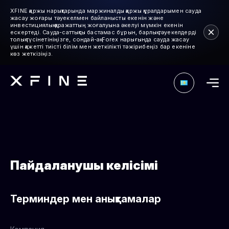
XFINE қаржы нарықтарында маржиналды қаржы құралдарымен сауда
жасау жоғары тәуекелмен байланысты екенін және
инвестициялық қаражаттың жоғалуына әкелуі мүмкін екенін
ескертеді. Сауда-саттықты бастамас бұрын, барлық тәуекелдерді
толық түсінетініңізге, сондай-ақ Forex нарығында сауда жасау
үшін қажетті тиісті білім мен жеткілікті тәжірибеңіз бар екеніне
көз жеткізіңіз.
Пайдаланушы келісімі
Терминдер мен анықтамалар