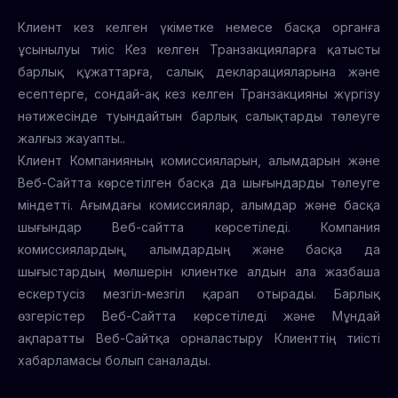
Клиент кез келген үкіметке немесе басқа органға
ұсынылуы тиіс Кез келген Транзакцияларға қатысты
барлық құжаттарға, салық декларацияларына және
есептерге, сондай-ақ кез келген Транзакцияны жүргізу
нәтижесінде туындайтын барлық салықтарды төлеуге
жалғыз жауапты..
Клиент Компанияның комиссияларын, алымдарын және
Веб-Сайтта көрсетілген басқа да шығындарды төлеуге
міндетті. Ағымдағы комиссиялар, алымдар және басқа
шығындар Веб-сайтта көрсетіледі. Компания
комиссиялардың, алымдардың және басқа да
шығыстардың мөлшерін клиентке алдын ала жазбаша
ескертусіз мезгіл-мезгіл қарап отырады. Барлық
өзгерістер Веб-Сайтта көрсетіледі және Мұндай
ақпаратты Веб-Сайтқа орналастыру Клиенттің тиісті
хабарламасы болып саналады.