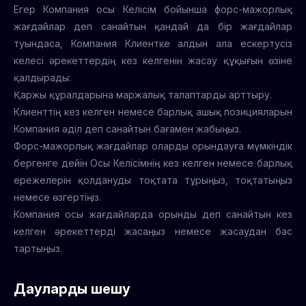
Егер Компания осы Келісім бойынша форс-мажорлық
жағдайлар деп санайтын қандай да бір жағдайлар
туындаса, Компания Клиентке алдын ала ескертусіз
келесі әрекеттердің кез келгенін жасау құқығын өзіне
қалдырады:
Қаржы құралдарына маржалық талаптарды арттыру.
Клиенттің кез келген немесе барлық ашық позицияларын
Компания әділ деп санайтын бағамен жабыңыз.
Форс-мажорлық жағдайлар оларды орындауға мүмкіндік
бергенге дейін Осы Келісімнің кез келген немесе барлық
ережелерін қолдануды тоқтата тұрыңыз, тоқтатыңыз
немесе өзгертіңіз.
Компания осы жағдайларда орынды деп санайтын кез
келген әрекеттерді жасаңыз немесе жасаудан бас
тартыңыз.
Дауларды шешу