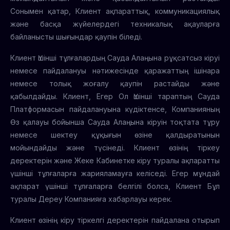
Сонымен қатар, Клиент ақпараттық, коммуникациялық
және басқа жүйелердегі техникалық ақауларға
байланысты шығындар қаупін біледі.
Клиент Үшінші тұлғалардың Сауда Алаңына рұқсатсыз кіруі
немесе пайдалануы нәтижесінде қаражаттың ішінара
немесе толық жоғалу қаупін растайды және
қабылдайды. Клиент, Егер Ол Үшінші тараптың Сауда
Платформасын пайдалануына күдіктенсе, Компанияның
Өз қалауы бойынша Сауда Алаңына кіруін тоқтата тұру
немесе шектеу құқығын өзіне қалдыратынын
мойындайды және түсінеді. Клиент өзінің тіркеу
деректерін және Жеке Кабинетке кіру туралы ақпаратты
үшінші тұлғаларға жарияламауға келіседі. Егер мұндай
ақпарат үшінші тұлғаларға белгілі болса, Клиент Бұл
туралы Дереу Компанияға хабарлауы керек.
Клиент өзінің кіру тіркелгі деректерін пайдалана отырып