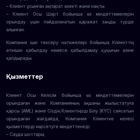
– Клиент ұсынған ақпарат өзекті және нақты.
– Клиент Осы Шарт бойынша өз міндеттемелерін
орындау үшін пайдаланатын қаражат заңды түрде
алынған.
Компания ішкі тексеру нәтижелері бойынша Клиенттің
өтінішін қабылдау немесе қабылдамау құқығын өзіне
қалдырады.
Қызметтер
Клиент Осы Келісім бойынша өз міндеттемелерін
орындаған және Компанияның ақшаны жылыстатуға
қарсы (AML) және Сіздің Клиентіңізді Білу (KYC) саясатын
орындаған жағдайда, Компания Клиентке келесі
қызметтерді көрсетуге міндеттенеді:
– Сауда шоттары;