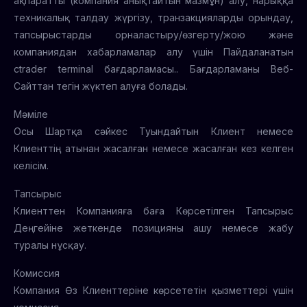
ақпаратты (компания анықтайтын мазмұн) алу, нарыққа
техникалық талдау жүргізу, транзакцияларды орындау,
тапсырыстарды орналастыру/өзгерту/жою және
компаниядан хабарламалар алу үшін Пайдаланатын
ctrader terminal бағдарламасы.. Бағдарламаны Веб-
Сайттан тегін жүктеп алуға болады.
Мәміле
Осы Шартқа сәйкес Туындайтын Клиент немесе
Клиенттің атынан жасалған немесе жасалған кез келген
келісім.
Тапсырыс
Клиенттен Компанияға баға Көрсетілген Тапсырыс
Деңгейіне жеткенде позицияны ашу немесе жабу
туралы нұсқау.
Комиссия
Компания Өз Клиенттеріне көрсететін қызметтері үшін