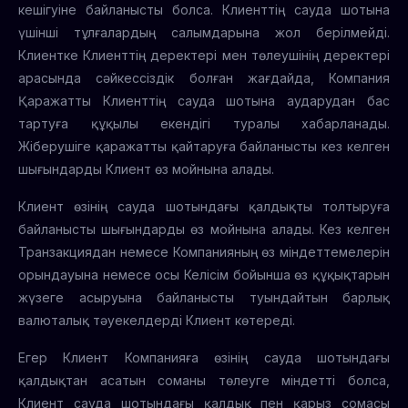
кешігуіне байланысты болса. Клиенттің сауда шотына
үшінші тұлғалардың салымдарына жол берілмейді.
Клиентке Клиенттің деректері мен төлеушінің деректері
арасында сәйкессіздік болған жағдайда, Компания
Қаражатты Клиенттің сауда шотына аударудан бас
тартуға құқылы екендігі туралы хабарланады.
Жіберушіге қаражатты қайтаруға байланысты кез келген
шығындарды Клиент өз мойнына алады.
Клиент өзінің сауда шотындағы қалдықты толтыруға
байланысты шығындарды өз мойнына алады. Кез келген
Транзакциядан немесе Компанияның өз міндеттемелерін
орындауына немесе осы Келісім бойынша өз құқықтарын
жүзеге асыруына байланысты туындайтын барлық
валюталық тәуекелдерді Клиент көтереді.
Егер Клиент Компанияға өзінің сауда шотындағы
қалдықтан асатын соманы төлеуге міндетті болса,
Клиент сауда шотындағы қалдық пен қарыз сомасы