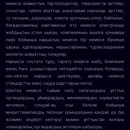
немесе азаматтық тәртіпсіздіктер, террористік актілер,
соғыстар, табиғи апаттар, жазатайым оқиғалар, өрттер,
су тасқыны, дауылдар, электр қуатының үзілуі, байланыс,
бағдарламалық қамтамасыз ету немесе электронды
жабдықтың істен шығуы, компанияның ақылға қонымды
пікірі бойынша нарықтың немесе бір немесе бірнеше
қаржы құралдарының нарықтарының тұрақсыздығына
әкелетін азаматтық толқулар.
Нарықты тоқтата тұру, тарату немесе жабу, Компания
өзінің баға ұсыныстарын негіздейтін оқиғаның болмауы,
кез-келген нарықта шектеулер, арнайы немесе
стандартты емес сауда шарттарын енгізу.
Шектеу немесе тыйым салу сипатындағы ұлттық
органдардың, ұйымдардың, мекемелердің нормативтік
актілерін, сондай-ақ осы Келісім бойынша
міндеттемелердің тиісінше орындалуына қандай да бір
жолмен кедергі келтіруі мүмкін ұлттықтан жоғары
халықаралық органдардың актілерін қабылдау.