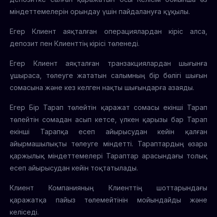
міндеттемелерін орындау үшін пайдалануға құқылы.
Егер Клиент аяқталған операциялардан кіріс алса,
депозит пен Клиенттің кірісі төленеді.
Егер Клиент аяқталған транзакциялардан шығынға
ұшыраса, төлеуге жататын салымның бір бөлігі шығын
сомасына және кез келген нақты шығындарға азаяды.
Егер Бір Тарап төлейтін қаражат сомасы екінші Тарап
төлейтін сомадан асып кетсе, үлкен қарызы бар Тарап
екінші Тарапқа есеп айырысудан кейін қалған
айырмашылықты төлеуге міндетті. Тараптардың өзара
қаржылық міндеттемелері Тараптар арасындағы толық
есеп айырысудан кейін тоқтатылады.
Клиент Компанияның Клиенттің шоттарындағы
қаражатқа пайыз төлемейтінін мойындайды және
келіседі.