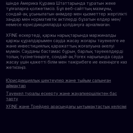
ішінде Америка Құрама Штаттарында тұратын жеке
тұлғаларға қолжетімсіз. Бұл веб-сайттың мазмұны,
сондай-ақ ұсынылатын өнімдер мен қызметтер жергілікті
заңдар мен нормативтік актілерді бұзатын елдер мен/
немесе юрисдикцияларда қолдануға арналмаған.
XFINE ескертеді, қаржы нарықтарында маржиналды
қаржы құралдарымен сауда жасау жоғары тәуекелге ие
және инвестициялық қаражаттың жоғалуына әкелуі
мүмкін. Сауданы бастамас бұрын, барлық тәуекелдерді
толық түсінетініңізге, сондай-ақ Forex нарығында сауда
жасау үшін қажетті білім мен тәжірибеге ие екеніңізге көз
жеткізіңіз.
Юрисдикциялық шектеулер және тыйым салынған
аймақтар
Тәуекел туралы ескерту және жауапкершіліктен бас
тарту
XFINE және Трейдер арасындағы ынтымақтастық келісімі