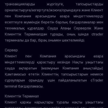
транзакцияларды жүргізуге, тапсырыстарды
орналастыруға/өзгертуге/жоюға/орындауға және Клиент
пен Компания арасындағы өзара міндеттемелерді
есептеуге мүмкіндік беретін барлық бағдарламалар мен
техникалық құралдар. Сауда Алаңы Серверлік Және
Клиенттік Терминалдан тұрады, оның ішінде ctrader
терминалы да бар, бірақ онымен шектелмейді.
Сервер
Клиент пен Компания арасындағы өзара
міндеттемелерді қарастыру кезінде Нақты уақыттағы
сауда ақпаратын (мазмұнын Компания анықтайды)
Қамтамасыз ететін Клиенттің тапсырыстарын немесе
сұрауларын орындау үшін пайдаланылатын cTrader
terminal бағдарламасы.
Клиенттік Терминал
Клиент қаржы нарықтары туралы нақты уақыттағы