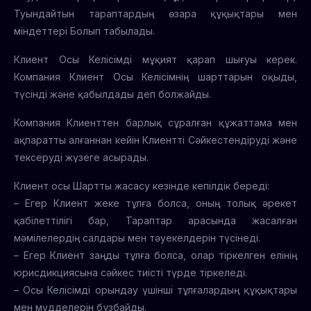
Туындайтын тараптардың өзара құқықтары мен
міндеттері Болып табылады.
Клиент Осы Келісімді мұқият қарап шығуы керек.
Компания Клиент Осы Келісімнің шарттарын оқыды,
түсінді және қабылдады деп болжайды.
Компания Клиенттен барлық сұралған құжаттама мен
ақпаратты алғаннан кейін Клиентті Сәйкестендіруді және
тексеруді жүзеге асырады.
Клиент осы Шартты жасасу кезінде кепілдік береді:
– Егер Клиент жеке тұлға болса, оның толық әрекет
қабілеттілігі бар, Тараптар арасында жасалған
мәмілелердің салдары мен тәуекелдерін түсінеді.
– Егер Клиент заңды тұлға болса, олар тіркелген елінің
юрисдикциясына сәйкес тиісті түрде тіркеледі.
– Осы Келісімді орындау үшінші тұлғалардың құқықтары
мен мүдделерін бұзбайды.