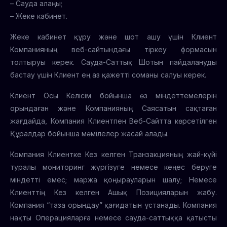
– Сауда алаңы;
– Жеке кабинет.
Жеке кабинет құру және шот ашу үшін Клиент
Компанияның веб-сайтындағы тіркеу формасын
толтыруы керек. Сауда-Саттық Шотын пайдалануды
бастау үшін Клиент ең аз қажетті соманы салуы керек.
Клиент Осы Келісім бойынша өз міндеттемелерін
орындаған және Компанияның Саясатын сақтаған
жағдайда, Компания Клиентпен Веб-Сайтта көрсетілген
Құралдар бойынша мәмілелер жасай алады.
Компания Клиентке Кез келген Транзакцияның жай-күйі
туралы мониторинг жүргізуге немесе кеңес беруге
міндетті емес; маржа қоңырауларын шалу; Немесе
Клиенттің Кез келген Ашық Позицияларын жабу.
Компания “таза орындау” қағидатын ұстанады. Компания
нақты Операцияларға немесе сауда-саттыққа қатысты