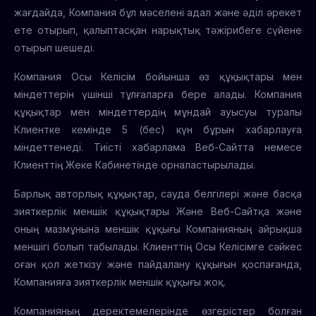
жағдайда, Компания бұл мәселені адал және әділ әрекет
ете отырып, қалыптасқан нарықтық тәжірибеге сүйене
отырып шешеді.
Компания Осы Келісім бойынша өз құқықтары мен
міндеттерін үшінші тұлғаларға бере алады. Компания
құқықтар мен міндеттердің мұндай ауысуы туралы
Клиентке кемінде 5 (бес) күн бұрын хабарлауға
міндеттенеді. Тиісті хабарлама Веб-Сайтта немесе
Клиенттің Жеке Кабинетінде орналастырылады.
Барлық авторлық құқықтар, сауда белгілері және басқа
зияткерлік меншік құқықтары Және Веб-Сайтқа және
оның мазмұнына меншік құқығы Компанияның айрықша
меншігі болып табылады. Клиенттің Осы Келісімге сәйкес
оған қол жеткізу және пайдалану құқығын қоспағанда,
Компанияға зияткерлік меншік құқығы жоқ.
Компанияның деректемелерінде өзгерістер болған