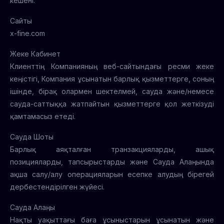
кешені.
Сайты
x-fine.com
Жеке Кабинет
Клиенттің Компанияның веб-сайтындағы ресми жеке
кеңістігі, Компания ұсынатын барлық қызметтерге, соның
ішінде, бірақ олармен шектелмей, сауда және/немесе
сауда-саттыққа жатпайтын қызметтерге қол жеткізуді
қамтамасыз етеді.
Сауда Шоты
Барлық аяқталған транзакцияларды, ашық
позицияларды, тапсырыстарды және Сауда Алаңында
ақша салу/алу операцияларын есепке алудың бірегей
дербестендірілген жүйесі.
Сауда Алаңы
Нақты уақыттағы баға ұсыныстарын ұсынатын және