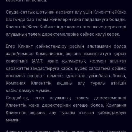
Сауда-саттық шотынан қаражат алу үшін Клиенттің Жеке
Шотында бар төлем жүйелерін ғана пайдалануға болады.
Клиенттің Жеке Кабинетінде көрсетілген жеке деректері
алушының төлем деректемелеріне сәйкес келуі керек.
Егер Клиент сәйкестендіру рәсімін аяқтамаған болса
және/немесе Компанияның ақшаны жылыстатуға қарсы
саясатына (АМЛ) және қылмыстық жолмен алынған
қаражатты заңдастыруға қарсы күрес саясатына сәйкес
қосымша ақпарат немесе құжаттар ұсынбаған болса,
Компания Клиенттің ақшаны алу туралы өтінішін
қабылдамауы мүмкін..
Сондай-ақ, егер алушының төлем деректемелері
Клиенттің жеке деректерінен өзгеше болса, Компания
Клиенттің ақшаны алу туралы өтінішін қабылдамауы
мүмкін.
Ақшаны алу туралы өтінішті өңдеу уақыты Клиенттің