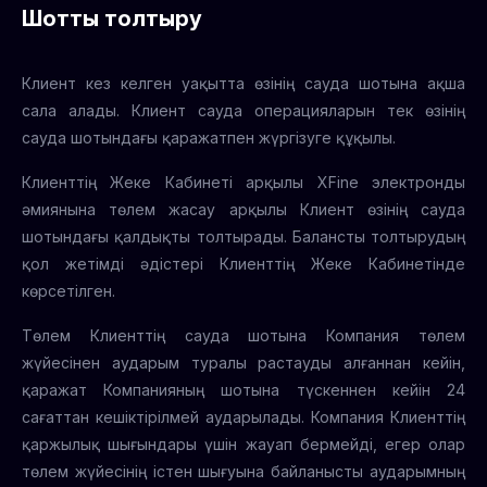
Шотты толтыру
Клиент кез келген уақытта өзінің сауда шотына ақша
сала алады. Клиент сауда операцияларын тек өзінің
сауда шотындағы қаражатпен жүргізуге құқылы.
Клиенттің Жеке Кабинеті арқылы XFine электронды
әмиянына төлем жасау арқылы Клиент өзінің сауда
шотындағы қалдықты толтырады. Балансты толтырудың
қол жетімді әдістері Клиенттің Жеке Кабинетінде
көрсетілген.
Төлем Клиенттің сауда шотына Компания төлем
жүйесінен аударым туралы растауды алғаннан кейін,
қаражат Компанияның шотына түскеннен кейін 24
сағаттан кешіктірілмей аударылады. Компания Клиенттің
қаржылық шығындары үшін жауап бермейді, егер олар
төлем жүйесінің істен шығуына байланысты аударымның