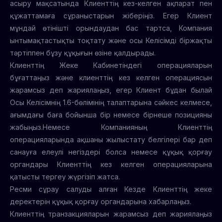
асыру мақсатында Клиенттің кез-келген ақпарат пен
құжаттамаға сұраныстарын жіберіңіз. Егер Клиент
мұндай өтінішті орындаудан бас тартса, Компания
ынтымақтастықты тоқтату және осы Келісімді біржақты
тәртіппен бұзу құқығын өзіне қалдырады.
Клиенттің Жеке Кабинетіндегі операцияларын
бұғаттаңыз және клиенттің кез келген операциясын
жарамсыз деп жариялаңыз, егер Клиент бұдан былай
Осы Келісімнің 1.6-бөлімінің талаптарына сәйкес келмесе,
ағымдағы баға бойынша бір немесе бірнеше позицияны
жабыңыз.Немесе Компанияның Клиенттің
операцияларында ақшаны жылыстату белгілері бар деп
санауға елеулі негіздері болса немесе құқық қорғау
органдары Клиенттің кез келген операцияларына
қатысты тергеу жүргізіп жатса.
Ресми сұрау салуды алған Кезде Клиенттің жеке
деректерін құқық қорғау органдарына хабарлаңыз.
Клиенттің транзакцияларын жарамсыз деп жариялаңыз