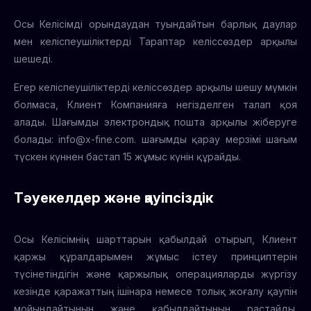
Осы Келісімді орындаудан туындайтын барлық даулар
мен келіспеушіліктерді Тараптар келіссөздер арқылы
шешеді.
Егер келіспеушіліктерді келіссөздер арқылы шешу мүмкін
болмаса, Клиент Компанияға негізделген талап қоя
алады. Шағымды электрондық пошта арқылы жіберуге
болады:
info@x-fine.com
. шағымды қарау мерзімі шағым
түскен күннен бастап 15 жұмыс күнін құрайды.
Тәуекелдер және қауіпсіздік
Осы Келісімнің шарттарын қабылдай отырып, Клиент
қаржы құралдарымен жұмыс істеу принциптерін
түсінетіндігін және қаржылық операцияларды жүргізу
кезінде қаражаттың ішінара немесе толық жоғалу қаупін
мойындайтынын және қабылдайтынын растайды.