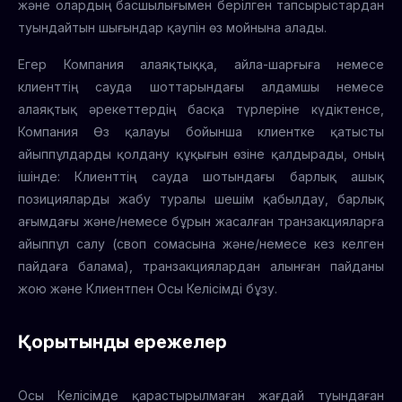
және олардың басшылығымен берілген тапсырыстардан
туындайтын шығындар қаупін өз мойнына алады.
Егер Компания алаяқтыққа, айла-шарғыға немесе
клиенттің сауда шоттарындағы алдамшы немесе
алаяқтық әрекеттердің басқа түрлеріне күдіктенсе,
Компания Өз қалауы бойынша клиентке қатысты
айыппұлдарды қолдану құқығын өзіне қалдырады, оның
ішінде: Клиенттің сауда шотындағы барлық ашық
позицияларды жабу туралы шешім қабылдау, барлық
ағымдағы және/немесе бұрын жасалған транзакцияларға
айыппұл салу (своп сомасына және/немесе кез келген
пайдаға балама), транзакциялардан алынған пайданы
жою және Клиентпен Осы Келісімді бұзу.
Қорытынды ережелер
Осы Келісімде қарастырылмаған жағдай туындаған