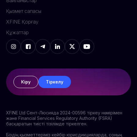
Байланыстар
Қызмет сапасы
XFINE Қорғау
Құжаттар
Кіру
Тіркелу
XFINE Ltd Сент-Люсияда 2024-00596 тіркеу нөмірімен
және Financial Services Regulatory Authority (FSRA)
басқаратын тиісті тізілімде тіркелген.
Біздің қызметтеріміз кейбір юрисдикцияларда, соның