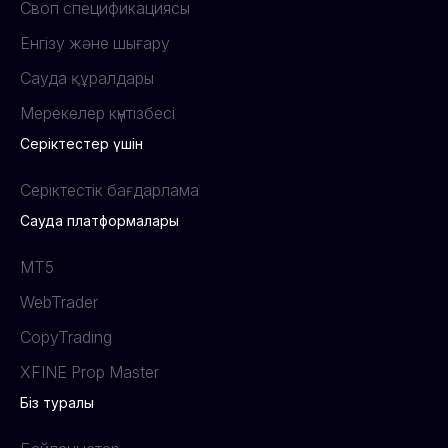
Своп спецификациясы
Енгізу және шығару
Сауда құралдары
Мерекелер күнтізбесі
Серіктестер үшін
Серіктестік бағдарлама
Сауда платформалары
MT5
WebTrader
CopyTrading
XFINE Prop Master
Біз туралы