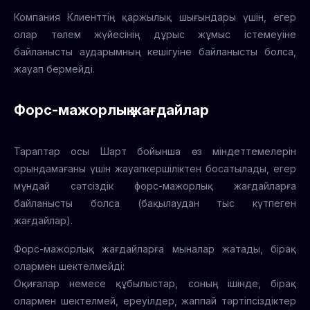
Компания Клиенттің қаржылық шығындары үшін, егер
олар төлем жүйесінің дұрыс жұмыс істемеуіне
байланысты аударымның кешігуіне байланысты болса,
жауап бермейді.
Форс-мажорлық жағдайлар
Тараптар осы Шарт бойынша өз міндеттемелерін
орындамағаны үшін жауапкершіліктен босатылады, егер
мұндай сәтсіздік форс-мажорлық жағдайларға
байланысты болса (бақылаудан тыс күтпеген
жағдайлар).
Форс-мажорлық жағдайларға мыналар жатады, бірақ
олармен шектелмейді:
Оқиғалар немесе құбылыстар, соның ішінде, бірақ
олармен шектелмей, ереуілдер, жаппай тәртіпсіздіктер